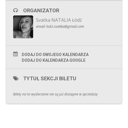
dowiedzieć się jak najwięcej o naszym rozmówcy. Każda
rozmowa trwa od 5 do 7 minut. A gdy już porozmawiamy ze
ORGANIZATOR
wszystkimi uczestnikami, zaznaczamy na formularzu, kto nas
najbardziej rozbawił oraz z kim znaleźliśmy wspólny język.
Svatka NATALIA Łódź
Jeżeli ta osoba również Cię zaznaczy, dostajecie do siebie
namiary
email: lodz.svatka@gmail.com
DODAJ DO SWOJEGO KALENDARZA
DODAJ DO KALENDARZA GOOGLE
TYTUŁ SEKCJI BILETU
Bilety na to wydarzenie nie są już dostępne w sprzedaży