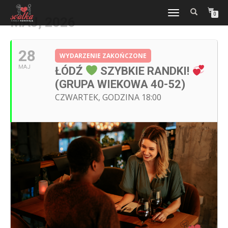
WŁĄCZ
0
MAJ, 2026
NAWIGACJĘ
28
WYDARZENIE ZAKOŃCZONE
MAJ
ŁÓDŹ
SZYBKIE RANDKI!
(GRUPA WIEKOWA 40-52)
CZWARTEK, GODZINA 18:00