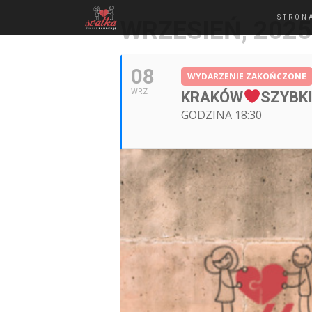
STRON
WRZESIEŃ, 2025
08
WYDARZENIE ZAKOŃCZONE
WRZ
KRAKÓW
SZYBKI
GODZINA 18:30