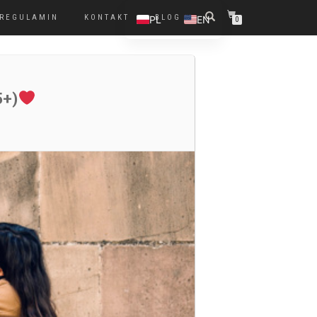
REGULAMIN
KONTAKT
BLOG
PL
EN
0
5+)