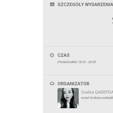
SZCZEGÓŁY WYDARZENI
CZAS
(Poniedziałek) 18:30 - 20:30
Jesteś Singlem i chciałbyś pozn
Czym jest speed dating/szybkie ran
dyskutować – wszystko, byleby do
ORGANIZATOR
wszystkimi uczestnikami, zaznacza
Svatka GABRYSI
email: krakow.svatka@