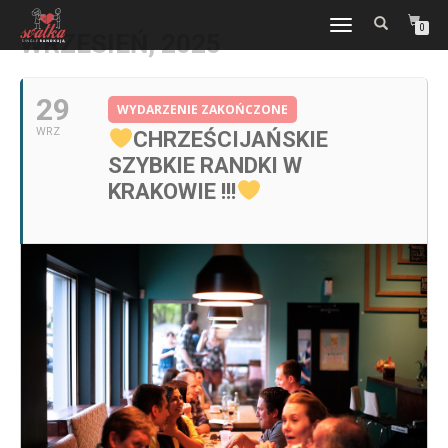
WŁĄCZ
0
WRZESIEŃ, 2025
NAWIGACJĘ
29
WYDARZENIE ZAKOŃCZONE
WRZ
CHRZEŚCIJAŃSKIE
SZYBKIE RANDKI W
KRAKOWIE !!!