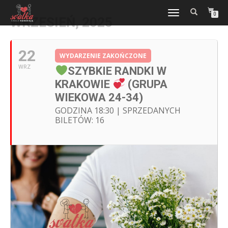
WŁĄCZ
0
WRZESIEŃ, 2025
NAWIGACJĘ
22
WYDARZENIE ZAKOŃCZONE
WRZ
SZYBKIE RANDKI W
KRAKOWIE
(GRUPA
WIEKOWA 24-34)
GODZINA 18:30 | SPRZEDANYCH
BILETÓW: 16