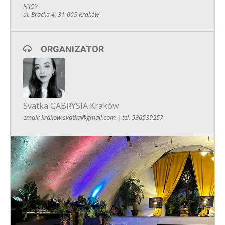
N'JOY
ul. Bracka 4, 31-005 Kraków
Czym jest speed dating/szybkie randki ze SVATKA.pl?
To rozmowa,
podczas której można się uśmiechać, zagadywać, żartować,
śmiać, pytać, flirtować, dyskutować – wszystko, byleby
dowiedzieć się jak najwięcej o naszym rozmówcy. Każda
ORGANIZATOR
rozmowa trwa od 5 do 7 minut. A gdy już porozmawiamy ze
wszystkimi uczestnikami, zaznaczamy na formularzu, kto nas
najbardziej rozbawił oraz z kim znaleźliśmy wspólny język.
Jeżeli ta osoba również Cię zaznaczy, dostajecie do siebie
namiary
Svatka GABRYSIA Kraków
email: krakow.svatka@gmail.com | tel. 536539257