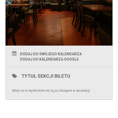
zaznaczasz na formularzu, kto Cię najbardziej zaciekawił oraz
z kim znalazłeś wspólny język. Jeżeli ta osoba również Cię
zaznaczy, dostajecie do siebie namiary.
DODAJ DO SWOJEGO KALENDARZA
DODAJ DO KALENDARZA GOOGLE
TYTUŁ SEKCJI BILETU
Bilety na to wydarzenie nie są już dostępne w sprzedaży