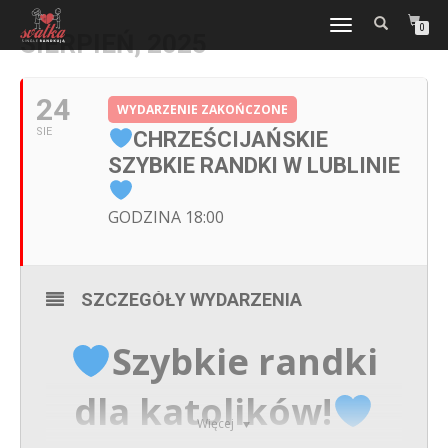
WŁĄCZ
0
SIERPIEŃ, 2025
NAWIGACJĘ
24
WYDARZENIE ZAKOŃCZONE
SIE
CHRZEŚCIJAŃSKIE
SZYBKIE RANDKI W LUBLINIE
GODZINA 18:00
SZCZEGÓŁY WYDARZENIA
Szybkie randki
dla katolików!
Więcej