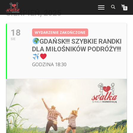
WŁĄCZ
0
SIERPIEŃ, 2025
NAWIGACJĘ
18
WYDARZENIE ZAKOŃCZONE
SIE
GDAŃSK!!! SZYBKIE RANDKI
DLA MIŁOŚNIKÓW PODRÓŻY!!!
GODZINA 18:30