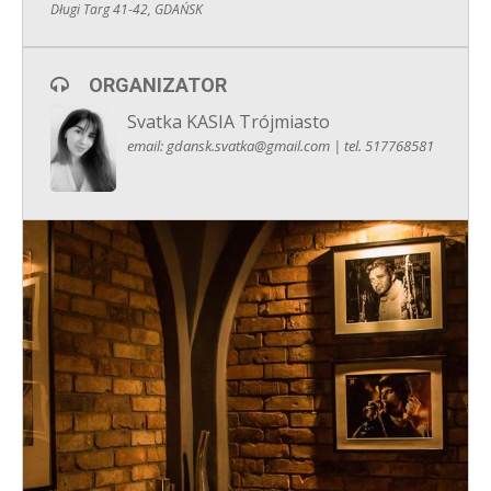
Długi Targ 41-42, GDAŃSK
ORGANIZATOR
Svatka KASIA Trójmiasto
email: gdansk.svatka@gmail.com | tel. 517768581