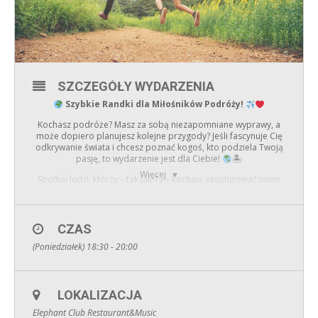
SZCZEGÓŁY WYDARZENIA
Szybkie Randki dla Miłośników Podróży!
Kochasz podróże? Masz za sobą niezapomniane wyprawy, a
może dopiero planujesz kolejne przygody? Jeśli fascynuje Cię
odkrywanie świata i chcesz poznać kogoś, kto podziela Twoją
pasję, to wydarzenie jest dla Ciebie!
🏝
Więcej
Spotkaj ludzi, którzy – tak jak Ty – kochają eksplorować nowe
miejsca, zbierać podróżnicze wspomnienia i nie boją się
przygód. Może znajdziesz towarzysza na kolejną wyprawę… a
może coś więcej?
CZAS
GDAŃSK
– zapraszamy na wyjątkowe podróżnicze randki!
(Poniedziałek) 18:30 - 20:00
W razie pytań pisz śmiało:
gdansk.svatka@gmail.com
LOKALIZACJA
Elephant Club Restaurant&Music