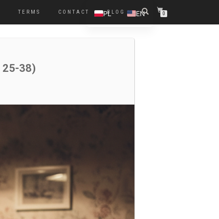
R
TERMS
CONTACT
BLOG
PL
EN
0
 25-38)