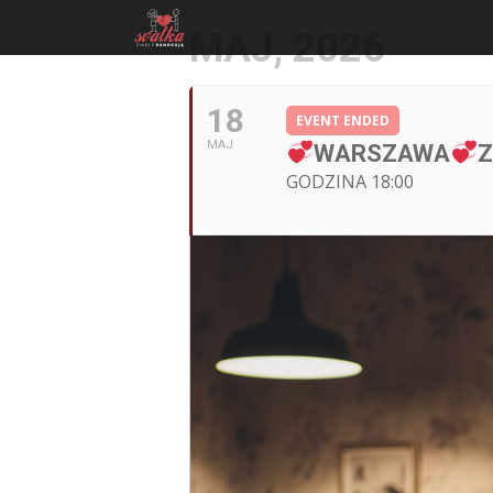
MAJ, 2026
18
EVENT ENDED
MAJ
WARSZAWA
Z
GODZINA 18:00