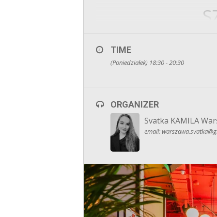
S
TIME
(Poniedziałek) 18:30 - 20:30
Jesteś Singlem i chciałbyś pozn
ORGANIZER
Svatka KAMILA War
Czym jest speed dating/szybkie ran
dyskutować – wszystko, byleby do
email: warszawa.svatka@gm
wszystkimi uczestnikami, zaznacza