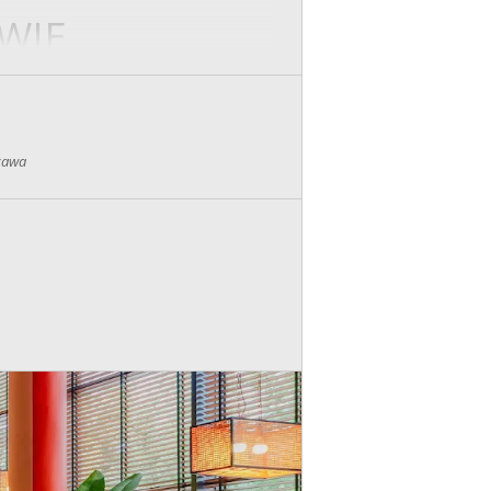
WIE
zawa
żliwość poznania wielu osób w krótkim
ć, żartować, śmiać, pytać, flirtować,
 do 7 minut. A gdy już porozmawiamy ze
ólny język. Jeżeli ta osoba również Cię