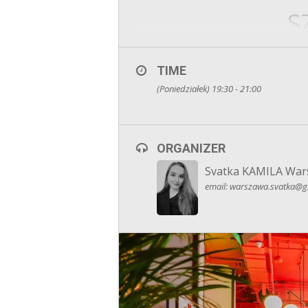
S
Masz wrażenie, że w dzisiejszym św
TIME
(Poniedziałek) 19:30 - 21:00
ORGANIZER
100% autentyc
Svatka KAMILA War
Ko
email: warszawa.svatka@gm
Pełna d
Jak to wygląda w praktyce?
W skr
zaznaczasz osob