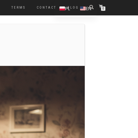
R
TERMS
CONTACT
BLOG
PL
EN
0