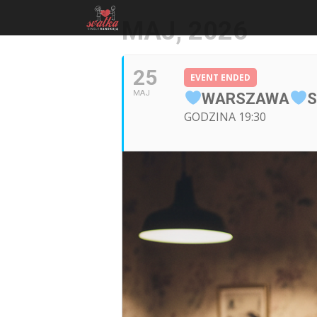
MAJ, 2026
25
EVENT ENDED
MAJ
WARSZAWA
S
GODZINA 19:30