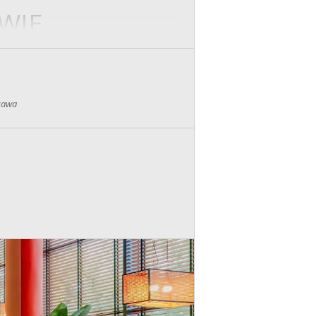
WIE
ości, stabilną sytuację i po prostu chce
zawa
żaden profil w internecie!
 i na temat
ć. Ty decydujesz!
u
puje zmiana stolika. Na koniec wieczoru
m do siebie kontakty.