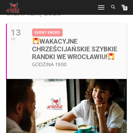
TOGGLE
0
SIERPIEŃ, 2025
NAVIGATION
13
EVENT ENDED
SIE
WAKACYJNE
CHRZEŚCIJAŃSKIE SZYBKIE
RANDKI WE WROCŁAWIU!
GODZINA 19:00